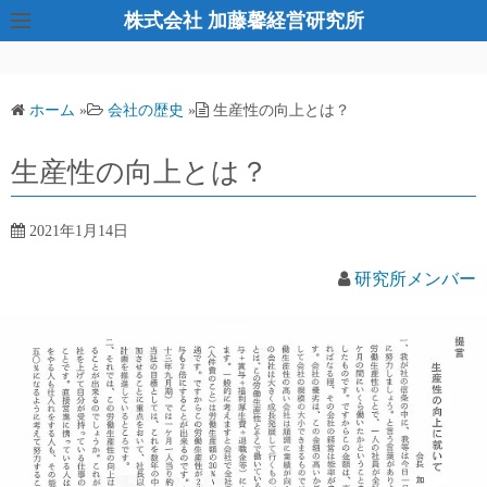
コ
株式会社 加藤馨経営研究所
ン
テ
ン
ホーム
»
会社の歴史
»
生産性の向上とは？
ツ
へ
生産性の向上とは？
ス
キ
2021年1月14日
ッ
プ
研究所メンバー