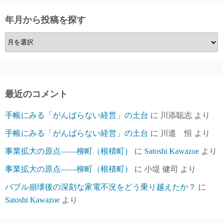
リ
ー
年月から投稿を探す
で
年
投
月
稿
か
を
ら
探
投
す
最近のコメント
稿
手帳にみる「がんばらない経営」の土台
に
川添聡志
より
を
探
手帳にみる「がんばらない経営」の土台
に
川道 恒
より
す
事業拡大の原点――柳町（根積町）
に
Satoshi Kawazoe
より
事業拡大の原点――柳町（根積町）
に
小堤 健司
より
バブル崩壊後の深刻な家電不況をどう乗り越えたか？
に
Satoshi Kawazoe
より