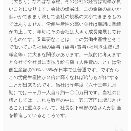
（大きく）なればなる程、その会社の経営は能率が良
いことになります。会社の優劣は、この金額の高いか
低いかできまり決して会社の規模の大小できまるもの
ではありません。労働生産性の高い会社は順調に業績
が向上して、年毎にその会社は大きく成長発展して行
くものです。又重要なことは、この労働生産性とそこ
で働いている社員の給与（給与+賞与+福利厚生費+退
職金等）に大きな関係があります。一般的に考えます
と会社で全社員に支払う給与額（人件費のこと）は労
働生産額の30%～35%が日本では普通です。ですから
この労働生産性が２倍に高くなれば給与も2倍にする
ことが出来るのです。当社は昨年度（六十三年九月
期）では一ヶ月一人当り約一〇〇万円です。当社の目
標としては、これを数年の中に一五〇万円に増加させ
ることに重点をおいて、社長以下幹部の皆さんが計画
を推進しているところです。