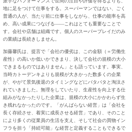
派手なパフォーマンスで世間の注目や評価を得るよりも、
地に足をつけて仕事をする。スーパーマンではない、ごく
普通の人が、当たり前に仕事をしながら、仕事の能率を高
め、高い成果につなげる――これはとても重要なことで
す。会社や店舗は組織です。個人のスーパープレイだのみ
の業績は長続きしません。
加藤馨氏は、提言で「会社の優劣は、この金額（＝労働生
産性）の高いか低いかできまり、決して会社の規模の大小
できまるものではありません」とも語っています。事実、
当時カトーデンキよりも規模が大きかった数多くの企業
が、やがて景気後退のタイミングなどにバタバタと淘汰さ
れていきました。無理をしていたり、生産性を向上する仕
組みがなかったりした企業は、規模の大小にかかわらず生
き残れなかったのです。「がんばらない経営」は「会社を
長く存続させ、着実に成長させる経営」であり、そのこと
により多くの従業員の生活を支え、そして社会の買物イン
フラを担う「持続可能」な経営と定義することもできるで