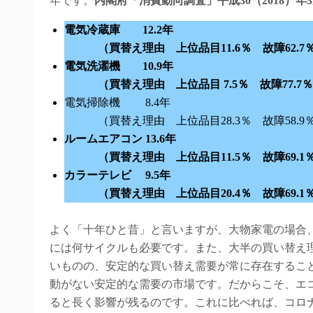
年です。
内閣府「消費動向調査」平成30（2018）年
電気冷蔵庫 12.2年
（買替え理由 上位品目11.6％ 故障62.7％
電気洗濯機 10.9年
（買替え理由 上位品目 7.5％ 故障77.7％
電気掃除機 8.4年
（買替え理由 上位品目28.3％ 故障58.9％ 
ルームエアコン 13.6年
（買替え理由 上位品目11.5％ 故障69.1％
カラーテレビ 9.5年
（買替え理由 上位品目20.4％ 故障69.1％
よく「十年ひと昔」と言いますが、大物家電の場合、
には何サイクルも必要です。また、大半の買い替え
いものの、安定的な買い替え需要が常に存在するこ
動がない安定的な需要の市場です。だからこそ、エ
ると長く影響が残るのです。これに比べれば、コロ