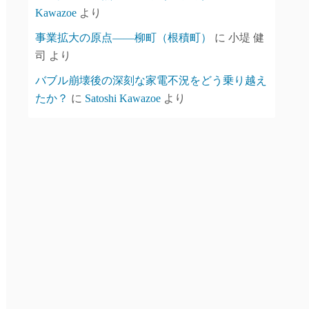
Kawazoe
より
事業拡大の原点――柳町（根積町）
に
小堤 健
司
より
バブル崩壊後の深刻な家電不況をどう乗り越え
たか？
に
Satoshi Kawazoe
より