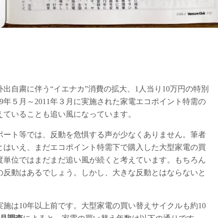
出自粛に伴う“イエナカ”消費の拡大、1人当り10万円の特別
9年５月～2011年３月に実施された家電エコポイント特需の
えていることも追い風になっています。
ポート等では、反動を危惧する声が少なくありません。筆者
とはいえ、まだエコポイント特需下で購入した大型家電の買
度単位ではまだまだ追い風が続くと考えています。もちろん
の反動はあるでしょう。しかし、大きな反動とはならないと
施は10年以上前です。大型家電の買い替えサイクルも約10