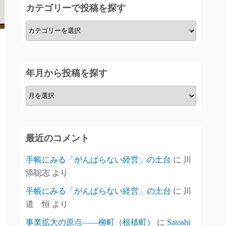
カテゴリーで投稿を探す
カ
テ
ゴ
リ
年月から投稿を探す
ー
年
で
月
投
か
稿
ら
を
最近のコメント
投
探
稿
す
手帳にみる「がんばらない経営」の土台
に
川
を
添聡志
より
探
手帳にみる「がんばらない経営」の土台
に
川
す
道 恒
より
事業拡大の原点――柳町（根積町）
に
Satoshi