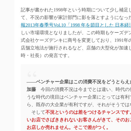
記事が書かれた1998年という時期について少し補足
て、不況の影響が家計部門に影を落とすようになった
報2013年春季号Vol.10「1998 年を節目とした 日
しい市場環境となりましたが、この時期もケーズデン
式会社ケーズデンキに商号を変更しており、1991年
店舗立地法が施行されるなど、店舗の大型化が加速
時・社長）の発言です。
――ベンチャー企業はこの消費不況をどうとらえ
加藤
今回の消費不況は今までとは違い、時代の
うな時代の境目はベンチャー企業にとっては有利
ら、既存の大企業が有利ですが、それがそうでは
そして
不況というのは差をつけるチャンスです
いお店でさばききれないお客さんがきて、そのお
お店しか売れません。そこで差がつく。