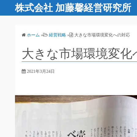
コ
株式会社 加藤馨経営研究所
ン
テ
ン
ツ
ホーム
»
経営戦略
»
大きな市場環境変化への対応
へ
大きな市場環境変化
ス
キ
ッ
2021年3月24日
プ